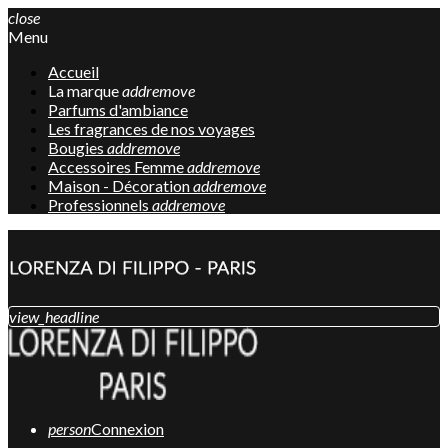
close
Menu
Accueil
La marque
add
remove
Parfums d'ambiance
Les fragrances de nos voyages
Bougies
add
remove
Accessoires Femme
add
remove
Maison - Décoration
add
remove
Professionnels
add
remove
view_headline
person
Connexion