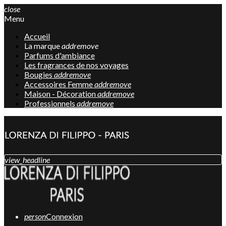
close
Menu
Accueil
La marque
add
remove
Parfums d'ambiance
Les fragrances de nos voyages
Bougies
add
remove
Accessoires Femme
add
remove
Maison - Décoration
add
remove
Professionnels
add
remove
view_headline
person
Connexion