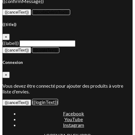
((confirmMessage))
((cancelText))
((modalDeleteText))
((title))
×
((label))
((cancelText))
((createText))
Connexion
×
Vous devez être connecté pour ajouter des produits à votre
liste d'envies.
((loginText))
((cancelText))
Facebook
YouTube
Instagram